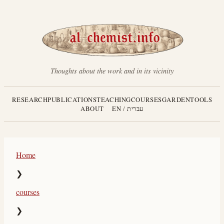
Thoughts about the work and in its vicinity
RESEARCH
PUBLICATIONS
TEACHING
COURSES
GARDEN
TOOLS
ABOUT
EN
/
עברית
Home
❯
courses
❯