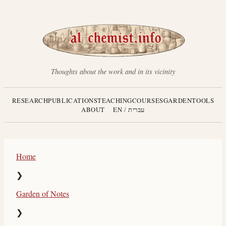
Thoughts about the work and in its vicinity
RESEARCH
PUBLICATIONS
TEACHING
COURSES
GARDEN
TOOLS
עברית
/
EN
ABOUT
Home
❯
Garden of Notes
❯