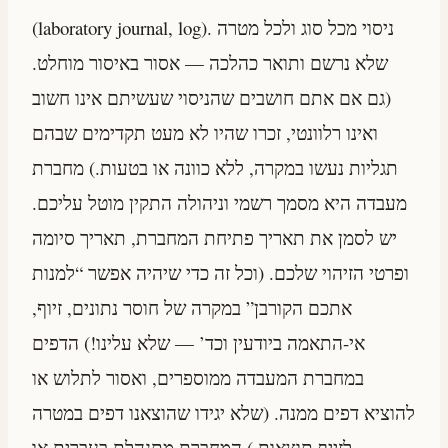
(laboratory journal, log). ניסוי מכל סוג ולכל מטרה
שלא נרשם ותואר כהלכה — אסור באיסור מוחלט.
(גם אם אתם חושבים שהניסוי שעשיתם אינו חשוב
ואינו רלוונטי, זכרו שהיו לא מעט תקדימים שבהם
תגליות נעשו במקרה, ללא כוונה או בטעות.) מחברת
מעבדה היא מסמך רשמי וניהולה התקין מוטל עליכם.
יש לסמן את תאריך פתיחת המחברת, תאריך סיומה
ופרטי הזיהוי שלכם. (וכל זה כדי שיהיה אפשר “למנות
אתכם הקורבן” במקרה של חוסר נתונים, זיוף,
אי-התאמה ביודעין וכד’ — שלא עלינו!) הדפים
במחברת המעבדה ממוספרים, ואסור לתלוש או
להוציא דפים ממנה. (שלא יגידו שהוצאנו דפים במטרה
לזייף תוצאות.) המחברת מתנהלת בעברית או