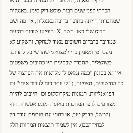
באנגלית. (הכרתי לפני שנים רבות פוסט-דוק סיני
שמחברתו הייתה כתובה ברובה באנגלית, אך פה ושם
הופיעו שורות בסינית. X, הבוס שלי דאז, חשד
שמדובר בדברים חשובים מאוד למחקר, והשקיע לא
מעט זמן ומאמץ כדי למצוא מישהו שיוכל לתרגם.
כשהצליח, התברר שבסינית היו כתובים משפטים
בסגנון “כמה נמאס לי מלראות את הפרצוף של X! אין
לי יותר כוח לעבוד איתו” וכו’.) כל החישובים, תצפיות,
דפי אנליזות, תמונות מיקרוסקופ וכו’ חייבים להיות
מצורפים לדפי המחברת באופן המונע אפשרות זיוף
(למשל, בדבק טוב, או בחוט עם חותמת עורך דין
לבחירתכם). אין לשמור תוצאות המהוות חלק