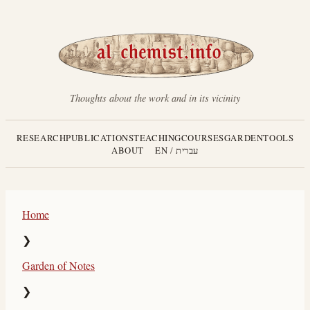
Thoughts about the work and in its vicinity
RESEARCH
PUBLICATIONS
TEACHING
COURSES
GARDEN
TOOLS
עברית
/
EN
ABOUT
Home
❯
Garden of Notes
❯