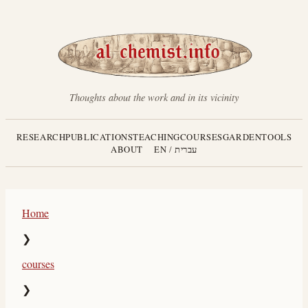
Thoughts about the work and in its vicinity
RESEARCH
PUBLICATIONS
TEACHING
COURSES
GARDEN
TOOLS
ABOUT
EN
/
עברית
Home
❯
courses
❯