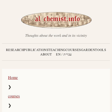
Thoughts about the work and in its vicinity
RESEARCH
PUBLICATIONS
TEACHING
COURSES
GARDEN
TOOLS
עברית
/
EN
ABOUT
Home
❯
courses
❯