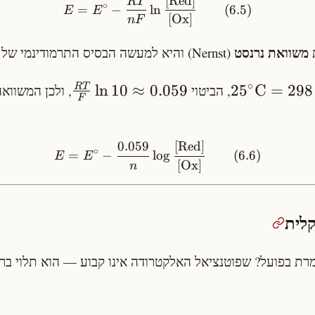
[
Red
]
R
T
∘
=
−
ln
(
6.5
)
E
E
[
Ox
]
n
F
משוואת נרנסט
(Nernst) והיא למעשה הבסיס התרמודינמי של אלקטרוכימיה.
∘
ln
10
≈
0.059
2
5
C
=
298
, הביטוי
T
R
, ולכן המשווא
F
0.059
[
Red
]
∘
=
−
lo
g
(
6.6
)
E
E
[
Ox
]
n
ת בפועל? שפוטנציאל האלקטרודה אינו קבוע — הוא תלוי בריכו