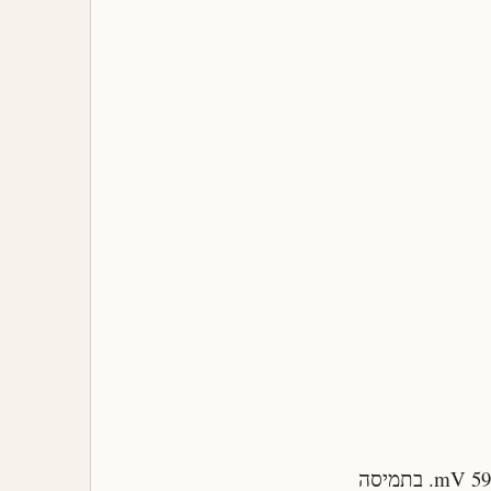
המשמעות: כל עלייה של יחידת pH אחת מורידה את פוטנציאל תגובת המימן בדיוק ב-59 mV. בתמיסה