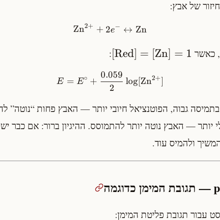
יזור של אבץ:
2
+
−
Zn
+
2
↔
Zn
e
[
Red
]
=
[
Zn
]
=
1
, כאשר
:
0.059
2
+
∘
=
+
lo
g
[
Zn
]
E
E
2
 בתמיסה גבוה, הפוטנציאל חיובי יותר — האבץ פחות “נוטה” ל
י יותר — האבץ נוטה יותר להתמוסס. ההיגיון ברור: אם כבר יש 
משיך ולהמיס עוד.
ט עבור תגובת פליטת המימן: