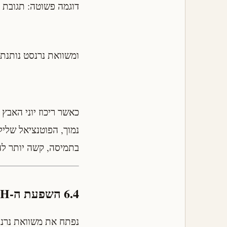
דוגמה פשוטה: תגובת ח
ומשוואת נרנסט נותנת
כאשר ריכוז יוני האבץ
נמוך, הפוטנציאל שליל
בתמיסה, קשה יותר לה
6.4 השפעת ה-pH — תגובת המימן כדוגמה
נפתח את משוואת נרנס