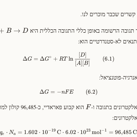
קשרים שכבר מוכרים לנו.
+
→
 תגובה הרשומה באופן כללי התגובה הכללית היא
B
D
נאים לא-סטנדרטיים הוא:
[
]
D
∘
Δ
=
Δ
+
ln
(
6.1
)
G
G
R
T
[
]
[
]
A
B
נרגיה-פוטנציאל:
Δ
=
−
(
6.2
)
G
n
F
E
קטרונים בתגובה ו-
הוא קבוע פאראדיי,
F
לקטרונים:
−
1
−
19
23
⋅
=
1.602
⋅
1
0
C
⋅
6.02
⋅
1
0
mol
=
96
,
485
C
q
N
e
a