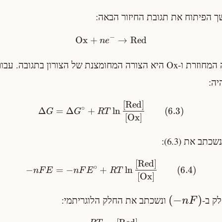
ך הפיתוח את תגובת החיזור הבאה:
−
Ox
+
→
Red
n
e
כאשר Red היא הצורה המחוזרת ו-Ox היא הצורה המחומצנת של הצורון בתג
יה:
[
Red
]
∘
Δ
=
Δ
+
ln
(
6.3
)
G
G
R
T
[
Ox
]
[
Red
]
∘
−
=
−
+
ln
(
6.4
)
n
F
E
n
F
E
R
T
[
Ox
]
(
−
)
ונשכתב את החלק הלוגריתמי:
n
F