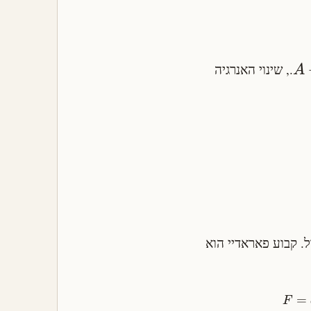
., שינוי האנרגיה
A
 כ-96,485 קולון למול. קבוע פאראדיי הוא
=
F