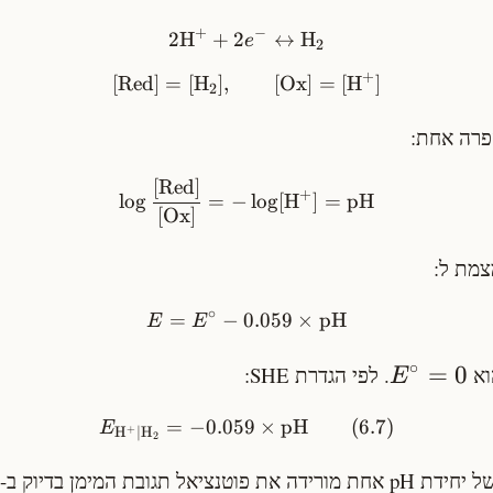
+
−
2
H
+
2
↔
H
e
2
+
[
Red
]
=
[
H
]
,
[
Ox
]
=
[
H
]
2
פרה אחת:
[
Red
]
+
lo
g
=
−
lo
g
[
H
]
=
pH
[
Ox
]
צמת ל:
∘
=
−
0.059
×
pH
E
E
∘
=
0
וא
. לפי הגדרת SHE:
E
=
−
0.059
×
pH
(
6.7
)
E
+
H
∣
H
2