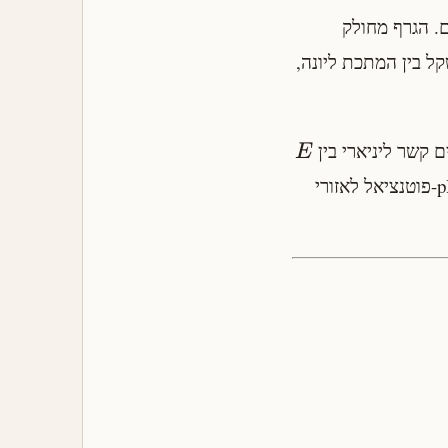
שריים. הגרף מחולק
קל בין המתכת ליונה,
 קשר ליניארי בין
E
ל-pH. כל קשר כזה הוא קו בגרף. התוצאה הכוללת היא מפה שמחלקת את מישור ה-pH-פוטנציאל לאזורי