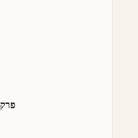
פרק 7 — דיאגרמות פורבה ויציבות תרמודינמית במערכות