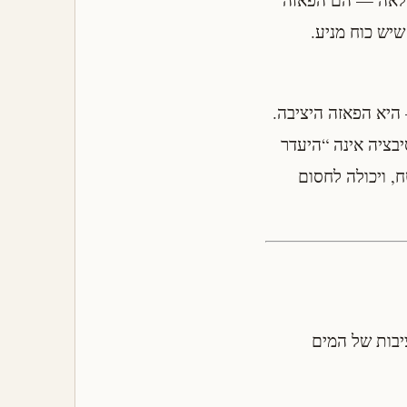
יש כוח מניע.
יא הפאזה היציבה.
בציה אינה “היעדר
, ויכולה לחסום
יבות של המים