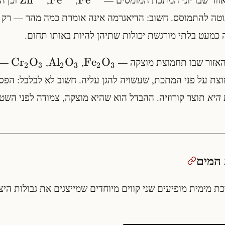
וטה להתמוסס. חשוב: הדיאגרמה אינה אומרת כמה מהר — רק ש
יה כמעט בלתי מורגשת יכולות שתיהן להיות באותו תחום.
C
r
O
A
l
O
F
e
O
אזור שבו תחמוצת מוצקה —
,
,
— ה
2
3
2
3
2
3
צת על פני המתכת, שעשויה להגן עליה. חשוב לא לבלבל: הפסי
היא
תוצר קורוזיה. ההבדל הוא שהיא מוצקה, צמודה לפני השטח
 מימית מופיעים שני קווים מיוחדים שמייצגים את גבולות היצ