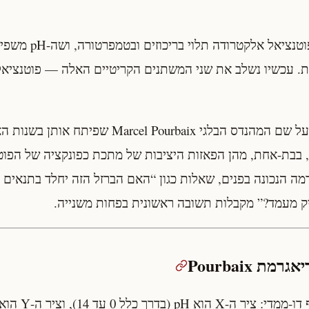
בפרק הקודם ראינו שפוט
(על שם המהנדס הבלגי Marcel Pourbaix שפי
 בבת-אחת, מהן הפאזות היציבות של מתכת כפונקציה של הפוט
 הדיאגרמה הנכונה בפנים, שאלות כגון “האם הברזל הזה יחלד בתנאי
 מעמד?” מקבלות תשובה ראשונית בפחות משנייה.
הדיאגרמה מוצגת כגרף דו-