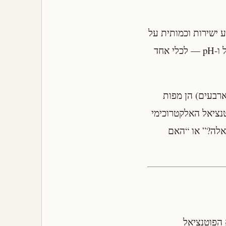
נציאל אלקטרודה תלוי בריכוזים ובטמפרטורה, ושה-pH משפיע ישירות וכמותית על
כל תגובה אלקטרוכימית. עכשיו נשלב את שני המשתנים הקריטיים האלה — פוטנציאל ו-pH — לכלי אחד
תח אותן בשנות הארבעים) הן מפות
נציאל האלקטרוכימי
ם אלה?” או “האם
ממדי: ציר ה-X הוא pH (בדרך כלל 0 עד 14), וציר ה-Y הוא הפוטנציאל