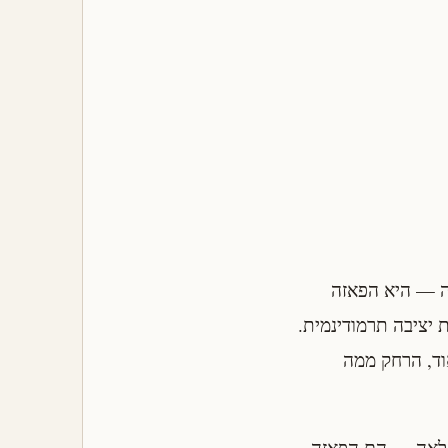
צתה — היא הפאזה
ת יציבה תרמודינמית.
וד, הרחק ממה
לאה — הם הפאזה