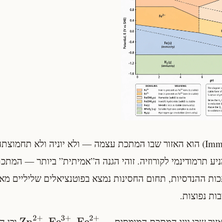
(Immunity) הוא האזור שבו המתכת עצמה — ולא יוניה ולא תחמו
מניע תרמודינמי לקורוזיה. זוהי הגנה ה”אמיתית” ביותר — המתכ
כות ההנדסיות, תחום החסינות נמצא בפוטנציאלים שליליים מא
ת נפוצות.
2
+
3
+
2
+
Zn
Fe
Fe
זור שבו יוני המתכת המומסים —
,
,
וכן ה