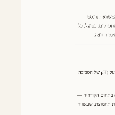
יחידת pH), כתוצאה ישירה ממשוואת נרנסט
תפרקים. בפועל, כל
ימן החוצה.
שימוש בדיאגרמת Pourbaix הוא פשוט: מוצאים את הנקודה שמייצגת את התנאים בפועל (pH של הסביבה
 בתחום הקורוזיה —
בת תחמוצת, שעשויה