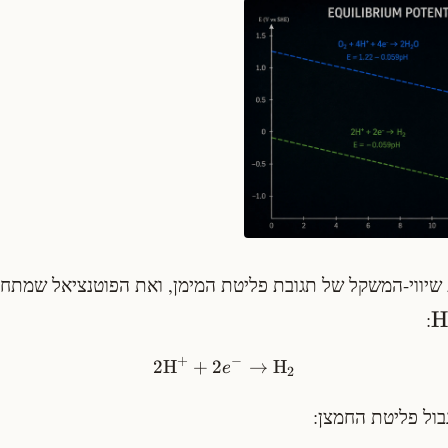
 שיווי-המשקל של תגובת פליטת המימן, ואת הפוטנציאל שמתחת
H
:
+
−
2
H
+
2
→
H
e
2
גבול פליטת החמצן: