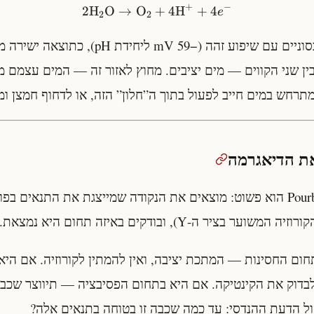
+
−
2
H
O
→
O
+
4
H
+
4
e
2
2
שני הקווים האלה אלכסוניים עם שיפוע זהה (−59 mV ל
ין שני הקווים — מים יציבים. מחוץ לאזור זה — המים עצמם מ
רחש במים חייב לפעול בתוך ה”חלון” הזה, או לדחוף חמצן ומ
ום החסינות — המתכת יציבה, ואין להמתין לקורוזיה. אם היא
 לבדוק את הקינטיקה. אם היא בתחום הפסיבציה — תיווצר שכ
קול הדעת ההנדסי: עד כמה שכבה זו בטוחה בתנאים אלה?