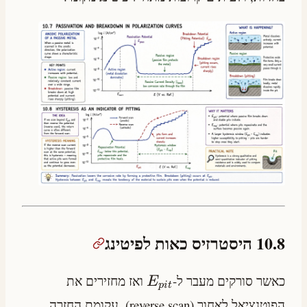
10.8 היסטרזיס כאות לפיטינג
כאשר סורקים מעבר ל-
ואז מחזירים את
E
p
i
t
הפוטנציאל לאחור (reverse scan), עקומת החזרה