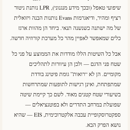
שיפועי טאפל (ובכך מידע מנגנוני), LPR נותנת ניטור
רציף ומהיר, ודיאגרמות Evans נותנות הבנה ויזואלית
של מה ישתנה כשנשנה תנאי. ביחד הן מהוות ארגז
כלים שמאפשר לאפיין מהר כל מערכת קורוזיה חדשה.
אבל כל השיטות הללו מודדות את הממוצע על פני כל
שטח פני הדגם — ולכן הן עיוורות לתהליכים
מקומיים. הן לא “רואות” גומת פיטינג בודדת
שמתפתחת, ואינן רגישות לתופעות שמתרחשות
בשיעורי שטח קטנים מאוד. לשם כך קיימת שיטה
שפועלת במרחב התדרים ולא בפוטנציאלים —
ספקטרוסקופיית עכבה אלקטרוכימית, EIS — שהיא
נושא הפרק הבא.