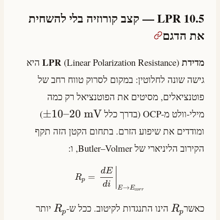
10.5 LPR — קצב קורוזיה בלי להשחית
את הדגם
מדידת LPR
(Linear Polarization Resistance) היא
גישה שונה לחלוטין: במקום לסרוק טווח רחב של
פוטנציאלים, מסיטים את הפוטנציאל רק כמה
±
10
–
20
mV
מילי-וולט מ-OCP (בדרך כלל
)
ומודדים את שיפוע הזרם. בתחום הקטן הזה תקף
הקירוב הליניארי של Butler–Volmer, ו:
d
E
=
R
p
d
i
→
E
E
cor
r
כאשר
הינו התנגדות לקיטוב. ככל ש-
יותר
R
R
p
p