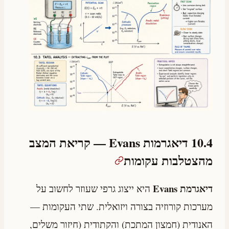
10.4 דיאגרמות Evans — קריאת המצב
מהצטלבות עקומות
דיאגרמת Evans
היא ייצוג גרפי שעוזר לחשוב על
מערכות קורוזיה בצורה ויזואלית. שתי העקומות —
האנודית (חמצון המתכת) והקתודית (חיזור משלים,