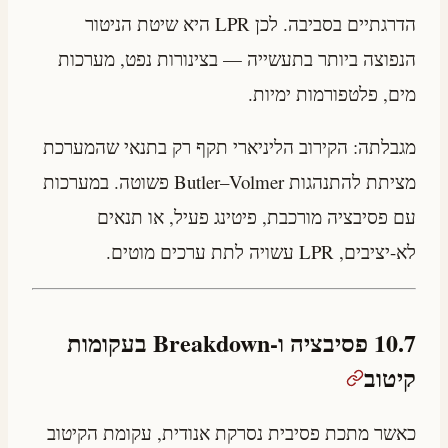
הדרגתיים בסביבה. לכן LPR היא שיטת הניטור
הנפוצה ביותר בתעשייה — בצינורות נפט, מערכות
מים, פלטפורמות ימיות.
מגבלתה: הקירוב הליניארי תקף רק בתנאי שהמערכת
מציתת להתנהגות Butler–Volmer פשוטה. במערכות
עם פסיבציה מורכבת, פיטינג פעיל, או תנאים
לא-יציבים, LPR עשויה לתת ערכים מוטים.
10.7 פסיבציה ו-Breakdown בעקומות
קיטוב
כאשר מתכת פסיבית נסרקת אנודית, עקומת הקיטוב