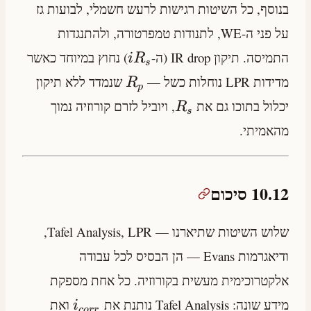
בנוסף, כל השיטות רגישות לרעש חשמלי, לבועות גז
על פני ה-WE, לתנודות טמפרטורה, ולהתנגדות
התמיסה. תיקון IR drop (ה-
) נחוץ במיוחד כאשר
i
R
s
מדידות LPR נוחלות כשל —
שנמדד ללא תיקון
R
p
יכלול בתוכו גם את
, ויוביל לזרם קורוזיה נמוך
R
s
מהאמיתי.
10.12 סיכום
שלוש השיטות שתיארנו — Tafel Analysis, LPR,
ודיאגרמות Evans — הן הבסיס לכל עבודה
אלקטרוכימית מעשית בקורוזיה. כל אחת מספקת
מידע שונה: Tafel Analysis נותנת את
ואת
i
cor
r