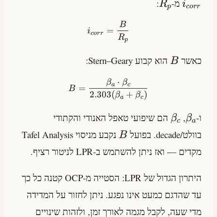
מ-
:
R
i
p
cor
r
B
=
i
cor
r
R
p
כאשר
הוא קבוע Stern–Geary:
B
⋅
β
β
a
c
=
B
2.303
(
+
)
β
β
a
c
ו-
,
הם שיפועי טאפל האנודי והקתודי
β
β
c
a
בוולט/decade. בפועל
נקבע מניסוי Tafel Analysis
B
מקדים — ואז ניתן להשתמש ב-LPR לניטור רציף.
היתרון הגדול של LPR: הסטייה מ-OCP קטנה כל כך
עד שהדגם כמעט אינו נפגע. ניתן לחזור על המדידה
מדי שעה, לקבל מגמה לאורך זמן, ולזהות שינויים