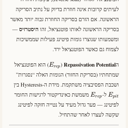
לעיתים קרובות אינה חוזרת בדיוק על נתיב הסריקה
הראשונה. אם הזרם בסריקה החוזרת
גבוה יותר
מאשר
היסטרזיס
בסריקה הראשונה לאותו פוטנציאל, זהו
—
ומשמעותו שנוצרו גומות פיטינג פעילות שממשיכות
לצמוח גם כאשר הפוטנציאל ירד.
Repassivation Potential
ה
(
) הוא הפוטנציאל
E
r
e
p
שמתחתיו (בסריקת החזור) הגומות האלה “נסגרות”
ושכבת הפסיבציה משתקמת. מידת ה-Hysteresis בין
ל-
משמשת כאינדיקטור לרגישות החומר
E
E
r
e
p
p
i
t
לפיטינג — פער גדול מעיד על נטייה חזקה לפיטינג
שקשה לעצרו לאחר שהתחיל.