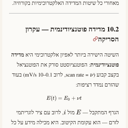
מאחורי כל שיטות המדידה האלקטרוכימיות בקורוזיה.
10.2 מדידה פוטנציודינמית — עקרון
הסריקה
מדידה
השיטה הישירה ביותר לאפיון אלקטרוכימי היא
פוטנציודינמית
: הפוטנציוסטט סורק את הפוטנציאל
בקצב קבוע (
= scan rate, לרוב 0.1–10 mV/s) בעוד
ν
שהזרם נמדד רציפות:
(
)
=
+
E
t
E
ν
t
0
הגרף המתקבל —
מול
, לרוב עם ציר לוגריתמי
i
E
לזרם — הוא עקומת הקיטוב. היא מכילה מידע על כל