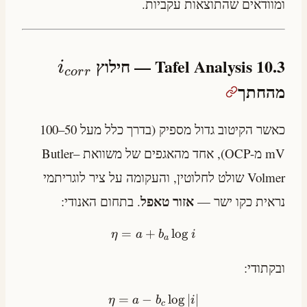
ומוודאים שהתוצאות עקביות.
10.3 Tafel Analysis — חילוץ
i
cor
r
מהחתך
כאשר הקיטוב גדול מספיק (בדרך כלל מעל 50–100
mV מ-OCP), אחד מהאגפים של משוואת Butler–
Volmer שולט לחלוטין, והעקומה על ציר לוגריתמי
אזור טאפל
נראית כקו ישר —
. בתחום האנודי:
=
+
lo
g
η
a
b
i
a
ובקתודי:
=
−
lo
g
∣
∣
η
a
b
i
c