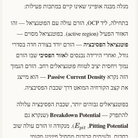
מגלה מבנה אופייני שאינו קיים במתכות פעילות:
בתחילה, ליד OCP, הזרם עולה עם הפוטנציאל — זהו
האזור הפעיל (active region). בפוטנציאל מסוים —
פוטנציאל הפסיבציה
— הזרם יורד בצורה חדה בסדרי
אזור הפסיבי
גודל, ואחרי הירידה נכנסים ל
שבו הזרם
נמוך ויחסית יציב לטווח פוטנציאלים רחב. הזרם הנמוך
Passive Current Density
הזה נקרא
— הוא מייצג
את קצב הקורוזיה המואט דרך שכבת הפסיבציה.
בפוטנציאלים גבוהים יותר, שכבת הפסיבציה עלולה
Breakdown Potential
להתפרק —
(שנקרא גם
Pitting Potential
,
). מנקודה זו הזרם עולה שוב
E
p
i
t
בחדות, ולעיתים קרובות מתחיל פיטינג מקומי.