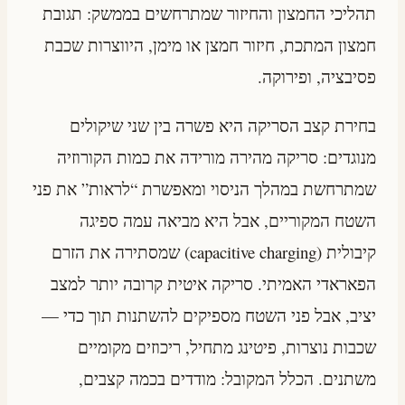
תהליכי החמצון והחיזור שמתרחשים בממשק: תגובת
חמצון המתכת, חיזור חמצן או מימן, היווצרות שכבת
פסיבציה, ופירוקה.
בחירת קצב הסריקה היא פשרה בין שני שיקולים
מנוגדים: סריקה מהירה מורידה את כמות הקורוזיה
שמתרחשת במהלך הניסוי ומאפשרת “לראות” את פני
השטח המקוריים, אבל היא מביאה עמה ספיגה
קיבולית (capacitive charging) שמסתירה את הזרם
הפאראדי האמיתי. סריקה איטית קרובה יותר למצב
יציב, אבל פני השטח מספיקים להשתנות תוך כדי —
שכבות נוצרות, פיטינג מתחיל, ריכוזים מקומיים
משתנים. הכלל המקובל: מודדים בכמה קצבים,