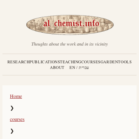
Thoughts about the work and in its vicinity
RESEARCH
PUBLICATIONS
TEACHING
COURSES
GARDEN
TOOLS
עברית
/
EN
ABOUT
Home
❯
courses
❯