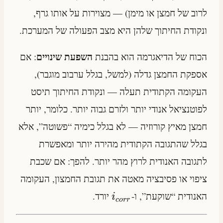
לרוב של חמצן או מימן) — מצוירות על אותו גרף,
ונקודת החיתוך שלהן היא מצב הפעולה של המערכת.
השפעת שינויים
הכוח של הדיאגרמה הוא בהבנת
: אם
אספקת החמצן גדלה (למשל, בגלל ערבוב מוגבר),
העקומה הקתודית תעלה — ונקודת החיתוך תיסט
לפוטנציאל אנודי יותר ולזרם גבוה יותר. כלומר, יותר
חמצן מאיץ קורוזיה — לא בגלל כימיה “פשוטה”, אלא
בגלל שהתגובה הקתודית מהירה יותר ומאפשרת
לתגובה האנודית לרוץ מהר יותר. להפך: אם שכבת
ציפוי או פסיבציה מאטה את תגובת החמצון, העקומה
האנודית “שוקעת”, ו-
יורד.
i
cor
r