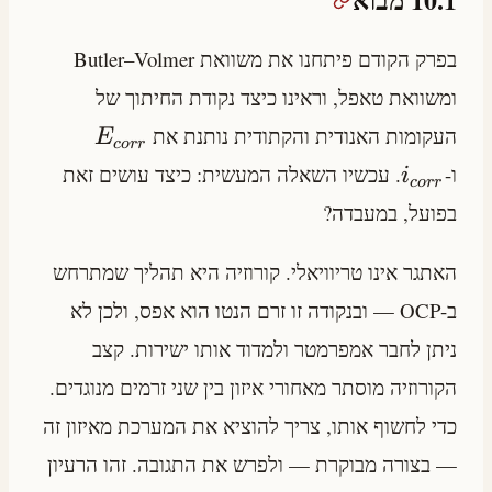
בפרק הקודם פיתחנו את משוואת Butler–Volmer
ומשוואת טאפל, וראינו כיצד נקודת החיתוך של
העקומות האנודית והקתודית נותנת את
E
cor
r
ו-
. עכשיו השאלה המעשית: כיצד עושים זאת
i
cor
r
בפועל, במעבדה?
האתגר אינו טריוויאלי. קורוזיה היא תהליך שמתרחש
ב-OCP — ובנקודה זו זרם הנטו הוא אפס, ולכן לא
ניתן לחבר אמפרמטר ולמדוד אותו ישירות. קצב
הקורוזיה מוסתר מאחורי איזון בין שני זרמים מנוגדים.
כדי לחשוף אותו, צריך להוציא את המערכת מאיזון זה
— בצורה מבוקרת — ולפרש את התגובה. זהו הרעיון